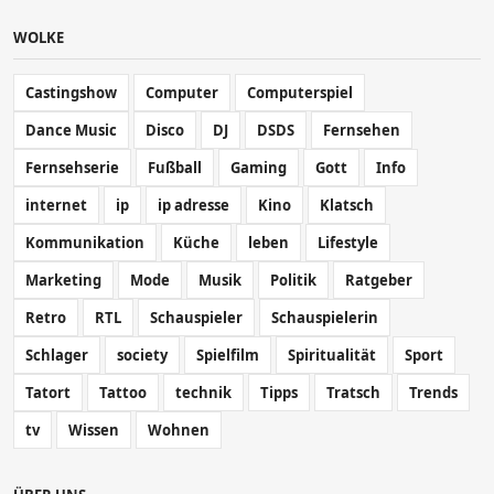
WOLKE
Castingshow
Computer
Computerspiel
Dance Music
Disco
DJ
DSDS
Fernsehen
Fernsehserie
Fußball
Gaming
Gott
Info
internet
ip
ip adresse
Kino
Klatsch
Kommunikation
Küche
leben
Lifestyle
Marketing
Mode
Musik
Politik
Ratgeber
Retro
RTL
Schauspieler
Schauspielerin
Schlager
society
Spielfilm
Spiritualität
Sport
Tatort
Tattoo
technik
Tipps
Tratsch
Trends
tv
Wissen
Wohnen