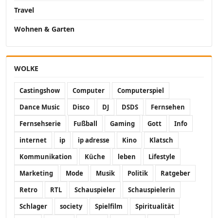
Travel
Wohnen & Garten
WOLKE
Castingshow
Computer
Computerspiel
Dance Music
Disco
DJ
DSDS
Fernsehen
Fernsehserie
Fußball
Gaming
Gott
Info
internet
ip
ip adresse
Kino
Klatsch
Kommunikation
Küche
leben
Lifestyle
Marketing
Mode
Musik
Politik
Ratgeber
Retro
RTL
Schauspieler
Schauspielerin
Schlager
society
Spielfilm
Spiritualität