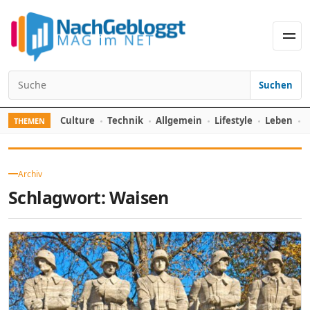
Skip to content
Men
Suchen
Search for:
Culture
Technik
Allgemein
Lifestyle
Leben
F
THEMEN
Archiv
Schlagwort:
Waisen