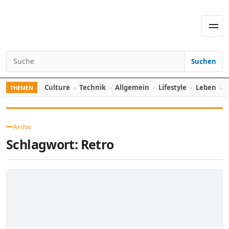
Skip to content
Men
Suchen
Search for:
Culture
Technik
Allgemein
Lifestyle
Leben
F
THEMEN
Archiv
Schlagwort:
Retro