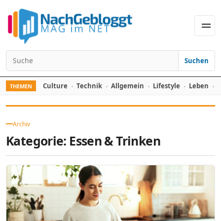
Skip to content
Men
Suchen
Search for:
Culture
Technik
Allgemein
Lifestyle
Leben
F
THEMEN
Archiv
Kategorie:
Essen & Trinken