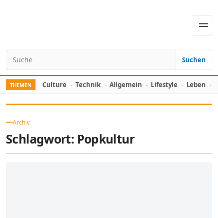
Skip to content
Men
Suchen
Search for:
Culture
Technik
Allgemein
Lifestyle
Leben
F
THEMEN
Archiv
Schlagwort:
Popkultur