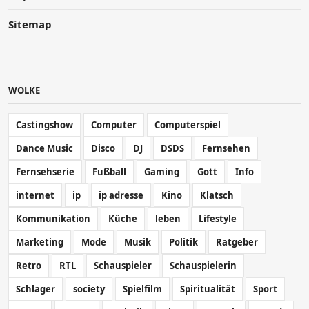
Sitemap
WOLKE
Castingshow
Computer
Computerspiel
Dance Music
Disco
DJ
DSDS
Fernsehen
Fernsehserie
Fußball
Gaming
Gott
Info
internet
ip
ip adresse
Kino
Klatsch
Kommunikation
Küche
leben
Lifestyle
Marketing
Mode
Musik
Politik
Ratgeber
Retro
RTL
Schauspieler
Schauspielerin
Schlager
society
Spielfilm
Spiritualität
Sport