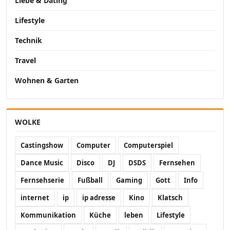
Liebe & Dating
Lifestyle
Technik
Travel
Wohnen & Garten
WOLKE
Castingshow
Computer
Computerspiel
Dance Music
Disco
DJ
DSDS
Fernsehen
Fernsehserie
Fußball
Gaming
Gott
Info
internet
ip
ip adresse
Kino
Klatsch
Kommunikation
Küche
leben
Lifestyle