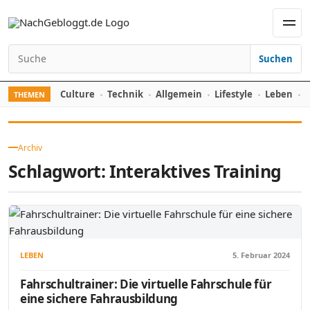
Skip to content
Men
Suchen
Search for:
Culture
Technik
Allgemein
Lifestyle
Leben
F
THEMEN
Archiv
Schlagwort:
Interaktives Training
LEBEN
5. Februar 2024
Fahrschultrainer: Die virtuelle Fahrschule für
eine sichere Fahrausbildung