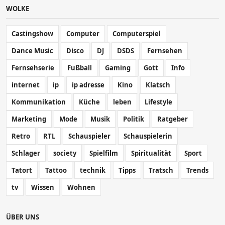
WOLKE
Castingshow
Computer
Computerspiel
Dance Music
Disco
DJ
DSDS
Fernsehen
Fernsehserie
Fußball
Gaming
Gott
Info
internet
ip
ip adresse
Kino
Klatsch
Kommunikation
Küche
leben
Lifestyle
Marketing
Mode
Musik
Politik
Ratgeber
Retro
RTL
Schauspieler
Schauspielerin
Schlager
society
Spielfilm
Spiritualität
Sport
Tatort
Tattoo
technik
Tipps
Tratsch
Trends
tv
Wissen
Wohnen
ÜBER UNS