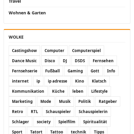
Travel
Wohnen & Garten
WOLKE
Castingshow
Computer
Computerspiel
Dance Music
Disco
DJ
DSDS
Fernsehen
Fernsehserie
Fußball
Gaming
Gott
Info
internet
ip
ip adresse
Kino
Klatsch
Kommunikation
Küche
leben
Lifestyle
Marketing
Mode
Musik
Politik
Ratgeber
Retro
RTL
Schauspieler
Schauspielerin
Schlager
society
Spielfilm
Spiritualität
Sport
Tatort
Tattoo
technik
Tipps