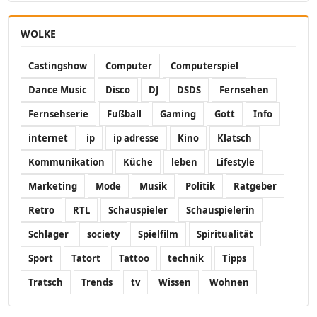
WOLKE
Castingshow
Computer
Computerspiel
Dance Music
Disco
DJ
DSDS
Fernsehen
Fernsehserie
Fußball
Gaming
Gott
Info
internet
ip
ip adresse
Kino
Klatsch
Kommunikation
Küche
leben
Lifestyle
Marketing
Mode
Musik
Politik
Ratgeber
Retro
RTL
Schauspieler
Schauspielerin
Schlager
society
Spielfilm
Spiritualität
Sport
Tatort
Tattoo
technik
Tipps
Tratsch
Trends
tv
Wissen
Wohnen