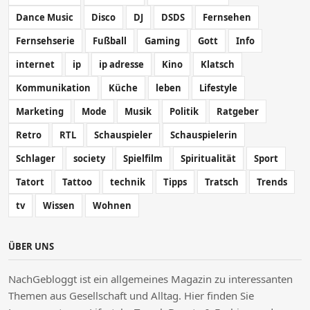
Dance Music
Disco
DJ
DSDS
Fernsehen
Fernsehserie
Fußball
Gaming
Gott
Info
internet
ip
ip adresse
Kino
Klatsch
Kommunikation
Küche
leben
Lifestyle
Marketing
Mode
Musik
Politik
Ratgeber
Retro
RTL
Schauspieler
Schauspielerin
Schlager
society
Spielfilm
Spiritualität
Sport
Tatort
Tattoo
technik
Tipps
Tratsch
Trends
tv
Wissen
Wohnen
ÜBER UNS
NachGebloggt ist ein allgemeines Magazin zu interessanten
Themen aus Gesellschaft und Alltag. Hier finden Sie