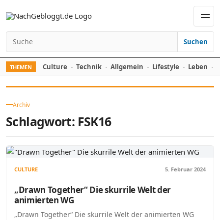
Skip to content
Men
Suchen
Search for:
Culture
Technik
Allgemein
Lifestyle
Leben
F
THEMEN
Archiv
Schlagwort:
FSK16
CULTURE
5. Februar 2024
„Drawn Together“ Die skurrile Welt der
animierten WG
„Drawn Together“ Die skurrile Welt der animierten WG