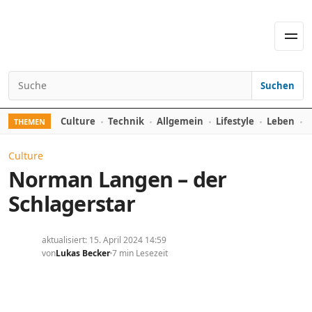
Skip to content
Men
Suchen
Search for:
Culture
Technik
Allgemein
Lifestyle
Leben
F
THEMEN
Culture
Norman Langen – der
Schlagerstar
aktualisiert: 15. April 2024 14:59
von
Lukas Becker
7 min Lesezeit