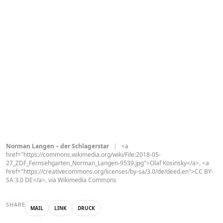
Norman Langen – der Schlagerstar
|
<a
href="https://commons.wikimedia.org/wiki/File:2018-05-
27_ZDF_Fernsehgarten_Norman_Langen-9539.jpg">Olaf Kosinsky</a>, <a
href="https://creativecommons.org/licenses/by-sa/3.0/de/deed.en">CC BY-
SA 3.0 DE</a>, via Wikimedia Commons
SHARE
MAIL
LINK
DRUCK