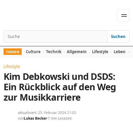
Skip to content
Men
Suchen
Search for:
Culture
Technik
Allgemein
Lifestyle
Leben
F
THEMEN
Lifestyle
Kim Debkowski und DSDS:
Ein Rückblick auf den Weg
zur Musikkarriere
aktualisiert: 25. Februar 2024 21:02
von
Lukas Becker
7 min Lesezeit