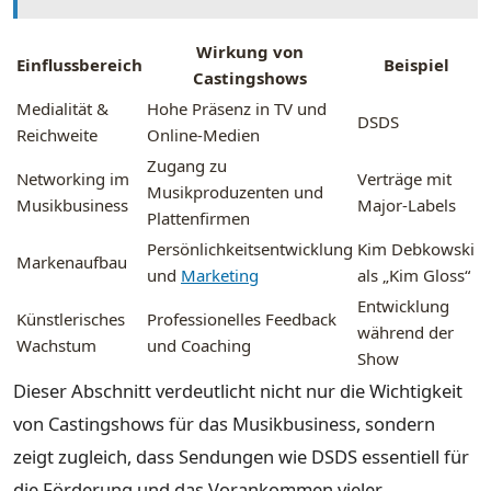
Wirkung von
Einflussbereich
Beispiel
Castingshows
Medialität &
Hohe Präsenz in TV und
DSDS
Reichweite
Online-Medien
Zugang zu
Networking im
Verträge mit
Musikproduzenten und
Musikbusiness
Major-Labels
Plattenfirmen
Persönlichkeitsentwicklung
Kim Debkowski
Markenaufbau
und
Marketing
als „Kim Gloss“
Entwicklung
Künstlerisches
Professionelles Feedback
während der
Wachstum
und Coaching
Show
Dieser Abschnitt verdeutlicht nicht nur die Wichtigkeit
von Castingshows für das Musikbusiness, sondern
zeigt zugleich, dass Sendungen wie DSDS essentiell für
die Förderung und das Vorankommen vieler