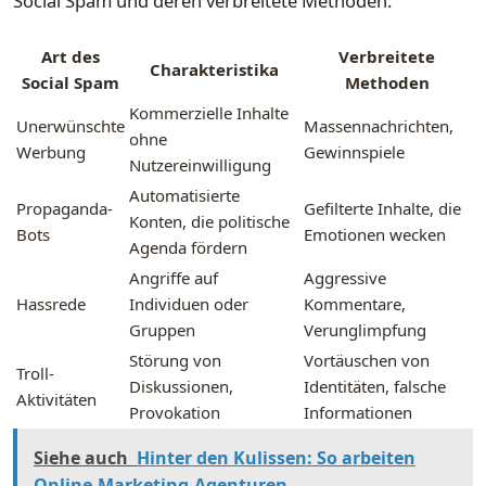
Social Spam und deren verbreitete Methoden:
Art des
Verbreitete
Charakteristika
Social Spam
Methoden
Kommerzielle Inhalte
Unerwünschte
Massennachrichten,
ohne
Werbung
Gewinnspiele
Nutzereinwilligung
Automatisierte
Propaganda-
Gefilterte Inhalte, die
Konten, die politische
Bots
Emotionen wecken
Agenda fördern
Angriffe auf
Aggressive
Hassrede
Individuen oder
Kommentare,
Gruppen
Verunglimpfung
Störung von
Vortäuschen von
Troll-
Diskussionen,
Identitäten, falsche
Aktivitäten
Provokation
Informationen
Siehe auch
Hinter den Kulissen: So arbeiten
Online-Marketing-Agenturen