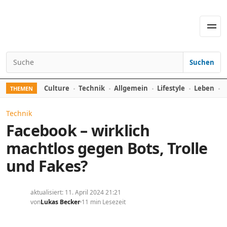
Skip to content
Men
Suchen
Search for:
Culture
Technik
Allgemein
Lifestyle
Leben
F
THEMEN
Technik
Facebook – wirklich
machtlos gegen Bots, Trolle
und Fakes?
aktualisiert: 11. April 2024 21:21
von
Lukas Becker
11 min Lesezeit