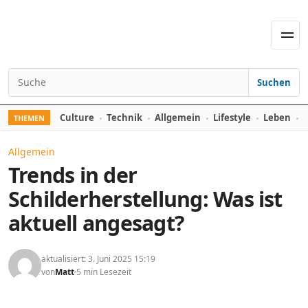
Skip to content
Men
Suchen
Search for:
Culture
Technik
Allgemein
Lifestyle
Leben
F
THEMEN
Allgemein
Trends in der
Schilderherstellung: Was ist
aktuell angesagt?
aktualisiert: 3. Juni 2025 15:19
von
Matt
5 min Lesezeit