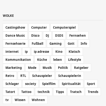
WOLKE
Castingshow
Computer
Computerspiel
Dance Music
Disco
DJ
DSDS
Fernsehen
Fernsehserie
Fußball
Gaming
Gott
Info
internet
ip
ip adresse
Kino
Klatsch
Kommunikation
Küche
leben
Lifestyle
Marketing
Mode
Musik
Politik
Ratgeber
Retro
RTL
Schauspieler
Schauspielerin
Schlager
society
Spielfilm
Spiritualität
Sport
Tatort
Tattoo
technik
Tipps
Tratsch
Trends
tv
Wissen
Wohnen