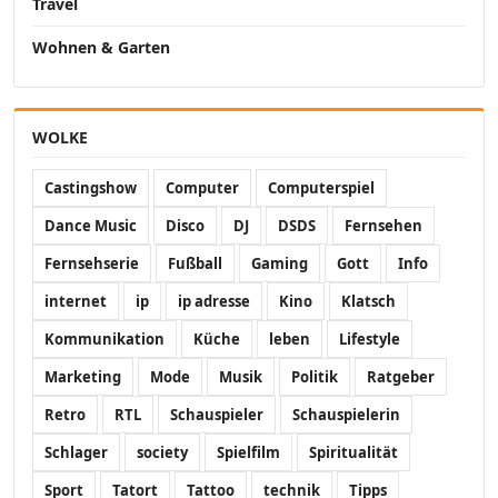
Travel
Wohnen & Garten
WOLKE
Castingshow
Computer
Computerspiel
Dance Music
Disco
DJ
DSDS
Fernsehen
Fernsehserie
Fußball
Gaming
Gott
Info
internet
ip
ip adresse
Kino
Klatsch
Kommunikation
Küche
leben
Lifestyle
Marketing
Mode
Musik
Politik
Ratgeber
Retro
RTL
Schauspieler
Schauspielerin
Schlager
society
Spielfilm
Spiritualität
Sport
Tatort
Tattoo
technik
Tipps