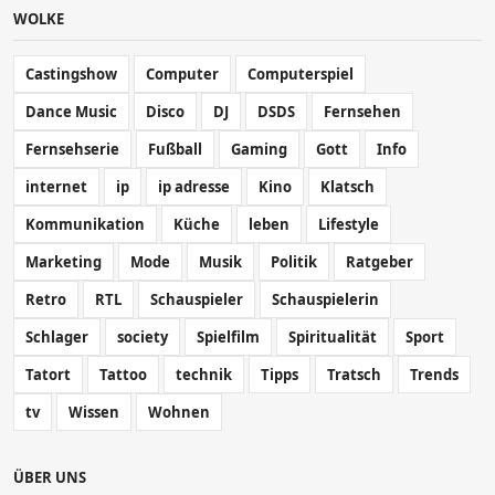
WOLKE
Castingshow
Computer
Computerspiel
Dance Music
Disco
DJ
DSDS
Fernsehen
Fernsehserie
Fußball
Gaming
Gott
Info
internet
ip
ip adresse
Kino
Klatsch
Kommunikation
Küche
leben
Lifestyle
Marketing
Mode
Musik
Politik
Ratgeber
Retro
RTL
Schauspieler
Schauspielerin
Schlager
society
Spielfilm
Spiritualität
Sport
Tatort
Tattoo
technik
Tipps
Tratsch
Trends
tv
Wissen
Wohnen
ÜBER UNS