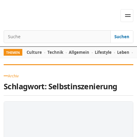
Skip to content
Men
Suchen
Search for:
Culture
Technik
Allgemein
Lifestyle
Leben
F
THEMEN
Archiv
Schlagwort:
Selbstinszenierung