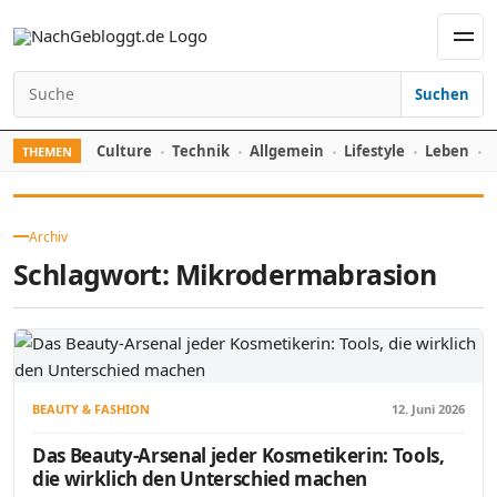
Skip to content
Men
Suchen
Search for:
Culture
Technik
Allgemein
Lifestyle
Leben
F
THEMEN
Archiv
Schlagwort:
Mikrodermabrasion
BEAUTY & FASHION
12. Juni 2026
Das Beauty-Arsenal jeder Kosmetikerin: Tools,
die wirklich den Unterschied machen