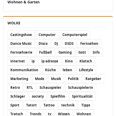
Wohnen & Garten
WOLKE
Castingshow
Computer
Computerspiel
Dance Music
Disco
DJ
DSDS
Fernsehen
Fernsehserie
Fußball
Gaming
Gott
Info
internet
ip
ip adresse
Kino
Klatsch
Kommunikation
Küche
leben
Lifestyle
Marketing
Mode
Musik
Politik
Ratgeber
Retro
RTL
Schauspieler
Schauspielerin
Schlager
society
Spielfilm
Spiritualität
Sport
Tatort
Tattoo
technik
Tipps
Tratsch
Trends
tv
Wissen
Wohnen