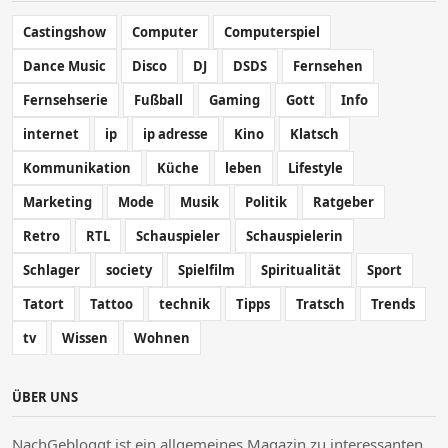
Castingshow
Computer
Computerspiel
Dance Music
Disco
DJ
DSDS
Fernsehen
Fernsehserie
Fußball
Gaming
Gott
Info
internet
ip
ip adresse
Kino
Klatsch
Kommunikation
Küche
leben
Lifestyle
Marketing
Mode
Musik
Politik
Ratgeber
Retro
RTL
Schauspieler
Schauspielerin
Schlager
society
Spielfilm
Spiritualität
Sport
Tatort
Tattoo
technik
Tipps
Tratsch
Trends
tv
Wissen
Wohnen
ÜBER UNS
NachGebloggt ist ein allgemeines Magazin zu interessanten