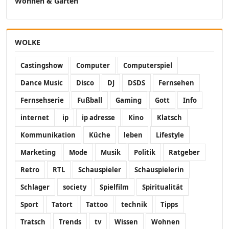
Wohnen & Garten
WOLKE
Castingshow
Computer
Computerspiel
Dance Music
Disco
DJ
DSDS
Fernsehen
Fernsehserie
Fußball
Gaming
Gott
Info
internet
ip
ip adresse
Kino
Klatsch
Kommunikation
Küche
leben
Lifestyle
Marketing
Mode
Musik
Politik
Ratgeber
Retro
RTL
Schauspieler
Schauspielerin
Schlager
society
Spielfilm
Spiritualität
Sport
Tatort
Tattoo
technik
Tipps
Tratsch
Trends
tv
Wissen
Wohnen