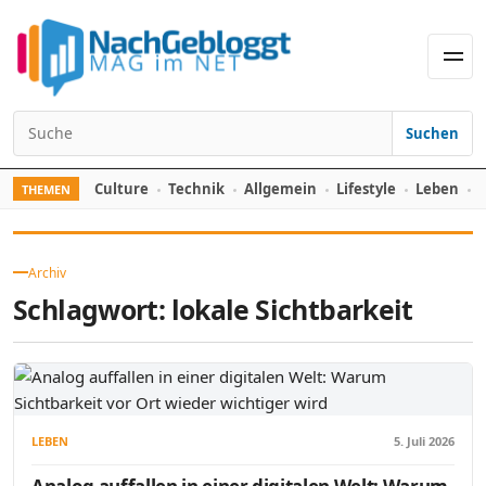
Skip to content
Men
Suchen
Search for:
Culture
Technik
Allgemein
Lifestyle
Leben
F
THEMEN
Archiv
Schlagwort:
lokale Sichtbarkeit
LEBEN
5. Juli 2026