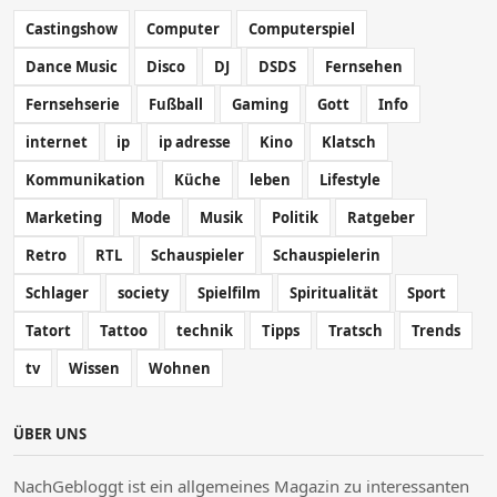
Castingshow
Computer
Computerspiel
Dance Music
Disco
DJ
DSDS
Fernsehen
Fernsehserie
Fußball
Gaming
Gott
Info
internet
ip
ip adresse
Kino
Klatsch
Kommunikation
Küche
leben
Lifestyle
Marketing
Mode
Musik
Politik
Ratgeber
Retro
RTL
Schauspieler
Schauspielerin
Schlager
society
Spielfilm
Spiritualität
Sport
Tatort
Tattoo
technik
Tipps
Tratsch
Trends
tv
Wissen
Wohnen
ÜBER UNS
NachGebloggt ist ein allgemeines Magazin zu interessanten