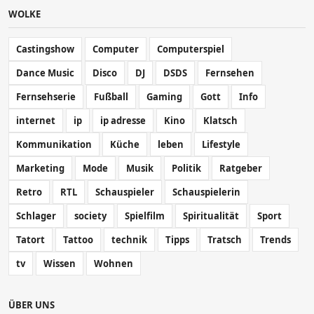
WOLKE
Castingshow
Computer
Computerspiel
Dance Music
Disco
DJ
DSDS
Fernsehen
Fernsehserie
Fußball
Gaming
Gott
Info
internet
ip
ip adresse
Kino
Klatsch
Kommunikation
Küche
leben
Lifestyle
Marketing
Mode
Musik
Politik
Ratgeber
Retro
RTL
Schauspieler
Schauspielerin
Schlager
society
Spielfilm
Spiritualität
Sport
Tatort
Tattoo
technik
Tipps
Tratsch
Trends
tv
Wissen
Wohnen
ÜBER UNS