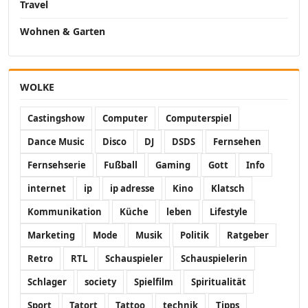
Travel
Wohnen & Garten
WOLKE
Castingshow
Computer
Computerspiel
Dance Music
Disco
DJ
DSDS
Fernsehen
Fernsehserie
Fußball
Gaming
Gott
Info
internet
ip
ip adresse
Kino
Klatsch
Kommunikation
Küche
leben
Lifestyle
Marketing
Mode
Musik
Politik
Ratgeber
Retro
RTL
Schauspieler
Schauspielerin
Schlager
society
Spielfilm
Spiritualität
Sport
Tatort
Tattoo
technik
Tipps