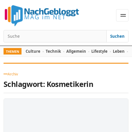
Skip to content
Men
Suchen
Search for:
Culture
Technik
Allgemein
Lifestyle
Leben
F
THEMEN
Archiv
Schlagwort:
Kosmetikerin