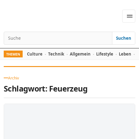
Skip to content
Men
Suchen
Search for:
Culture
Technik
Allgemein
Lifestyle
Leben
F
THEMEN
Archiv
Schlagwort:
Feuerzeug