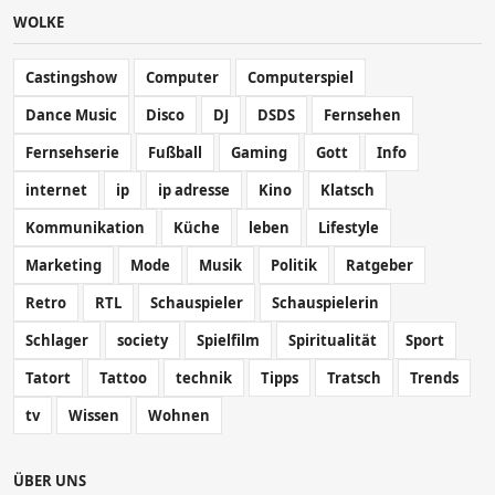
WOLKE
Castingshow
Computer
Computerspiel
Dance Music
Disco
DJ
DSDS
Fernsehen
Fernsehserie
Fußball
Gaming
Gott
Info
internet
ip
ip adresse
Kino
Klatsch
Kommunikation
Küche
leben
Lifestyle
Marketing
Mode
Musik
Politik
Ratgeber
Retro
RTL
Schauspieler
Schauspielerin
Schlager
society
Spielfilm
Spiritualität
Sport
Tatort
Tattoo
technik
Tipps
Tratsch
Trends
tv
Wissen
Wohnen
ÜBER UNS