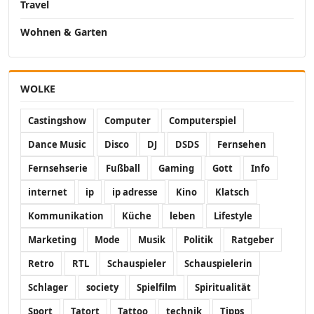
Travel
Wohnen & Garten
WOLKE
Castingshow
Computer
Computerspiel
Dance Music
Disco
DJ
DSDS
Fernsehen
Fernsehserie
Fußball
Gaming
Gott
Info
internet
ip
ip adresse
Kino
Klatsch
Kommunikation
Küche
leben
Lifestyle
Marketing
Mode
Musik
Politik
Ratgeber
Retro
RTL
Schauspieler
Schauspielerin
Schlager
society
Spielfilm
Spiritualität
Sport
Tatort
Tattoo
technik
Tipps