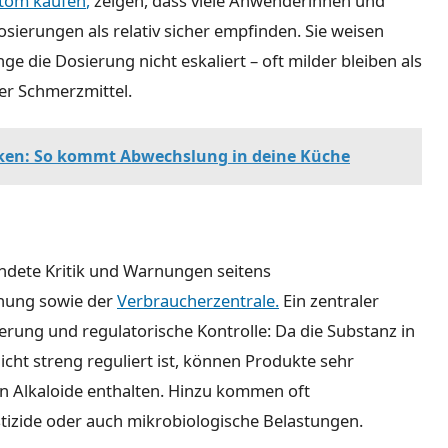
tom kaufen
,
zeigen, dass viele Anwenderinnen und
ierungen als relativ sicher empfinden. Sie weisen
e die Dosierung nicht eskaliert – oft milder bleiben als
er Schmerzmittel.
cken: So kommt Abwechslung in deine Küche
ündete Kritik und Warnungen seitens
hung sowie der
Verbraucherzentrale
.
Ein zentraler
ierung und regulatorische Kontrolle: Da die Substanz in
icht streng reguliert ist, können Produkte sehr
en Alkaloide enthalten. Hinzu kommen oft
tizide oder auch mikrobiologische Belastungen.