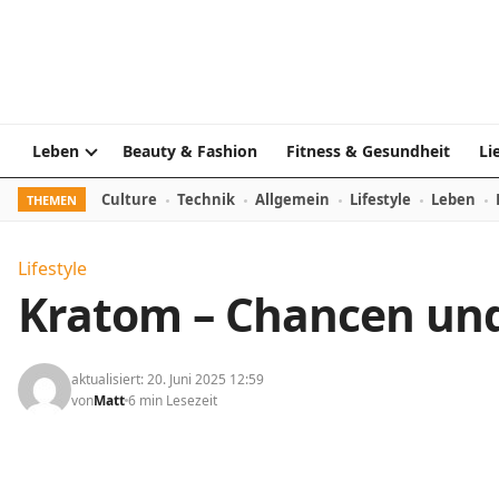
Skip to content
Leben
Beauty & Fashion
Fitness & Gesundheit
Li
Culture
Technik
Allgemein
Lifestyle
Leben
THEMEN
Lifestyle
Kratom – Chancen und
aktualisiert: 20. Juni 2025 12:59
von
Matt
6 min Lesezeit